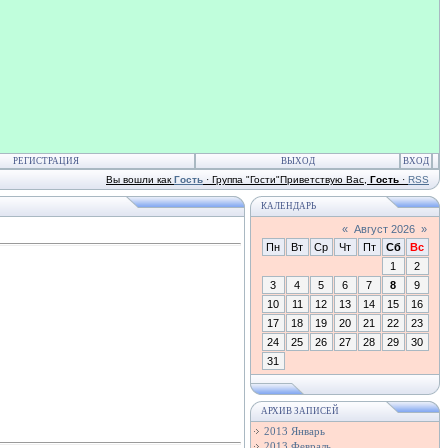
РЕГИСТРАЦИЯ
ВЫХОД
ВХОД
Вы вошли как
Гость
·
Группа
"Гости"
Приветствую Вас
,
Гость
·
RSS
КАЛЕНДАРЬ
«
Август 2026
»
Пн
Вт
Ср
Чт
Пт
Сб
Вс
1
2
3
4
5
6
7
8
9
10
11
12
13
14
15
16
17
18
19
20
21
22
23
24
25
26
27
28
29
30
31
АРХИВ ЗАПИСЕЙ
2013 Январь
2013 Февраль