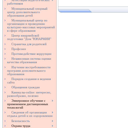
Аттестация педагогических
работников
Муниципальный опорный
центр дополнительного
образования детей
Муниципальный центр по
организации и проведению
культурно-массовых мероприятий
в сфере образования
Центр юнармейской
подготовки "Дом "ЮНАРМИИ"
Страничка для родителей
Профсоюз
Противодействие коррупции
Независимая система оценки
качества образования
Изучение востребованности
программ дополнительного
образования
Порядок создания и ведения
сайта
Обращения граждан
Каникулы-online: интересно,
разнообразно, полезно
Электронное обучение с
применением дистанционных
технологий
Сведения об организации
отдыха детей и их оздоровлении
Безопасность
Охрана труда